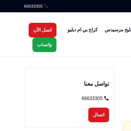
66633305
ليح مرسيدس
كراج بي ام دبليو
اتصل الآن
واتساب
تواصل معنا
66633305
اتصال