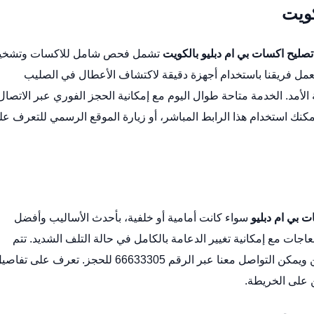
كويت
صليح اكسات بي ام دبليو بالكويت
تشمل فحص شامل للاكسات وتشخ
 يعمل فريقنا باستخدام أجهزة دقيقة لاكتشاف الأعطال في الصليب
لأمد. الخدمة متاحة طوال اليوم مع إمكانية الحجز الفوري عبر الاتصال
الرابط المباشر
، أو زيارة
الموقع الرسمي
للتعرف عل
 بي ام دبليو
سواء كانت أمامية أو خلفية، بأحدث الأساليب وأفضل
جات مع إمكانية تغيير الدعامة بالكامل في حالة التلف الشديد. تتم
الصيانة داخل ورشتنا في الشويخ شارع 21 دوار الأوكسجين ويمكن التواصل معنا عبر الرقم 66633305 للحجز. تعرف على ت
 على الخريطة
.