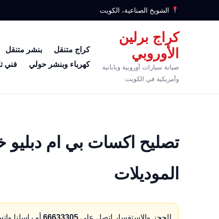
الشويخ الصناعية، الكويت
كراج برلين
كراج متنقل
بنشر متنقل
الأوروبي
كهرباء وبنشر حولي
فني ت
صيانة سيارات أوروبية ويابانية
وأمريكية في الكويت
تصليح اكسات بي ام دبليو خ
الموديلات
للحجز والاستفسار اتصل على
66633305
أو راسلنا وات