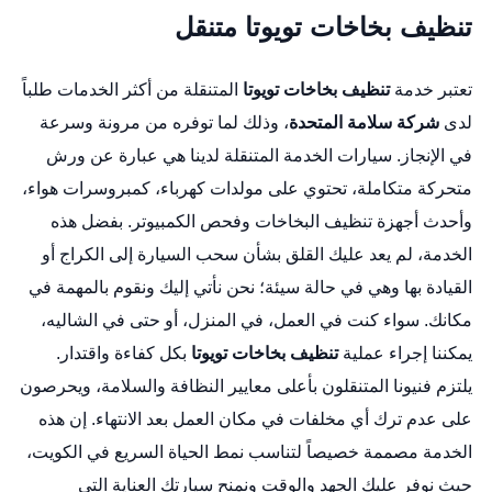
تنظيف بخاخات تويوتا متنقل
تعتبر خدمة
تنظيف بخاخات تويوتا
المتنقلة من أكثر الخدمات طلباً
لدى
شركة سلامة المتحدة
، وذلك لما توفره من مرونة وسرعة
في الإنجاز. سيارات الخدمة المتنقلة لدينا هي عبارة عن ورش
متحركة متكاملة، تحتوي على مولدات كهرباء، كمبروسرات هواء،
وأحدث أجهزة تنظيف البخاخات وفحص الكمبيوتر. بفضل هذه
الخدمة، لم يعد عليك القلق بشأن سحب السيارة إلى الكراج أو
القيادة بها وهي في حالة سيئة؛ نحن نأتي إليك ونقوم بالمهمة في
مكانك. سواء كنت في العمل، في المنزل، أو حتى في الشاليه،
يمكننا إجراء عملية
تنظيف بخاخات تويوتا
بكل كفاءة واقتدار.
يلتزم فنيونا المتنقلون بأعلى معايير النظافة والسلامة، ويحرصون
على عدم ترك أي مخلفات في مكان العمل بعد الانتهاء. إن هذه
الخدمة مصممة خصيصاً لتناسب نمط الحياة السريع في الكويت،
حيث نوفر عليك الجهد والوقت ونمنح سيارتك العناية التي