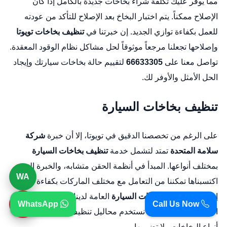
مما يوفر عليك تكلفة شراء بخاخات جديدة بالكامل إذا كان
الإصلاح ممكناً. يتم اختبار البخاخ بعد الإصلاح للتأكد من عودته
للعمل بكفاءة توازي الجديد. إن خبرتنا في
تنظيف بخاخات تويوتا
وإصلاحها تجعلنا مرجعاً موثوقاً لحل مشاكل نظام الوقود المعقدة.
تواصل معنا على
66633305
لتقييم حالة بخاخات سيارتك وإيجاد
الحل الأمثل والأوفر لك.
تنظيف بخاخات السيارة
على الرغم من تخصصنا الدقيق في تويوتا، إلا أن خبرة
شركة
سلامة المتحدة
تمتد لتشمل خدمة
تنظيف بخاخات السيارة
بمختلف أنواعها. المبدأ في أنظمة الحقن متشابه، والخبرة التي
WA
اكتسبناها تمكننا من التعامل مع مختلف الماركات بكفاءة عالية.
إن خدمة
تنظيف بخاخات السيارة
العامة لدينا تتبع نفس معايير
☎
WhatsApp
Call Us Now
الجودة الصارمة، حيث نستخدم محاليل تنظيف تتناسب مع جميع
أنواع البخاخات ولا تضر بها.