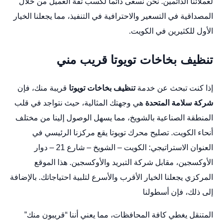
لعملائنا الدائمين. نحن نسعى دائماً لكسب ثقة العميل من خلال
المصداقية في التسعير والاحترافية في التنفيذ، مما يجعلنا الخيار
الأول للكثيرين في الكويت.
تنظيف بخاخات تويوتا قريب مني
إذا كنت تبحث عن خدمة
تنظيف بخاخات تويوتا
قريبة منك، فإن
شركة سلامة المتحدة
هي وجهتك المثالية، حيث نتواجد في قلب
المنطقة الصناعية بالشويخ، مما يسهل الوصول إلينا من مختلف
أنحاء الكويت.
تصليح محرك تويوتا
يقع مركزنا الرئيسي في
العنوان الاستراتيجي: الكويت – الشويخ – شارع 21 – دوار
الأوكسجين، مقابل شركة التبريد والأوكسجين. هذا الموقع
المركزي يجعلنا الخيار الأقرب والأسرع لتلبية احتياجاتك. بالإضافة
إلى ذلك، فإن أسطولنا
المتنقل يغطي كافة المحافظات، مما يعني أننا “قريبون منك”