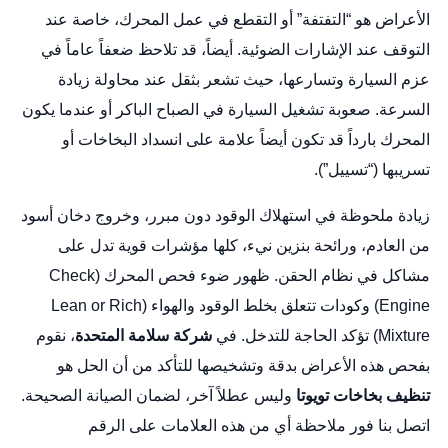
الأعراض هو “التفتفة” أو التقطع في عمل المحرك، خاصة عند
التوقف عند الإشارات الضوئية. أيضاً، قد تلاحظ ضعفاً عاماً في
عزم السيارة وتسارعها، حيث تشعر بثقل عند محاولة زيادة
السرعة. صعوبة تشغيل السيارة في الصباح الباكر أو عندما يكون
المحرك بارداً قد تكون أيضاً علامة على انسداد البخاخات أو
تسريبها (“تسييل”).
زيادة ملحوظة في استهلاك الوقود دون مبرر، وخروج دخان أسود
من العادم، ورائحة بنزين نيء، كلها مؤشرات قوية تدل على
مشاكل في نظام الحقن. ظهور ضوء فحص المحرك (Check
Engine) وكودات تتعلق بخلط الوقود والهواء (Lean or Rich
Mixture) تؤكد الحاجة للتدخل. في
شركة سلامة المتحدة
، نقوم
بفحص هذه الأعراض بدقة وتشخيصها للتأكد من أن الحل هو
تنظيف بخاخات تويوتا
وليس عطلاً آخر، لضمان الصيانة الصحيحة.
اتصل بنا فور ملاحظة أي من هذه العلامات على الرقم