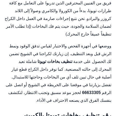
فريق من الفنيين المحترفين الذين تدربوا على التعامل مع كافة
طرازات تويوتا، بدءاً من الكورولا والكامري وصولاً إلى اللاند
كروزر والبرادو. نحن نتبع إجراءات صارمة في العمل داخل الكراج
لضمان السلامة والجودة، حيث يتم فك البخاخات (إذا تطلب الأمر
تنظيفاً عميقاً خارج المحرك)
ووضعها في أجهزة الفحص والاختبار لقياس تدفق الوقود ونمط
الرش قبل وبعد التنظيف. إن زيارتك لكراجنا في الشويخ تضمن
لك الحصول على خدمة
تنظيف بخاخات تويوتا
شاملة تعيد
المحرك إلى حالته المصنعية. كما نوفر داخل الكراج قطع غيار
أصلية في حال تبين تلف أي من البخاخات وحاجتها للاستبدال.
تفضل بزيارتنا في موقعنا
على الخريطة في الشويخ
أو اتصل على
الرقم
66633305
لحجز موعد مسبق وتجنب الانتظار، لتكتشف
بنفسك الفرق الذي يصنعه الاحتراف في الأداء.
رقم تنظيف بخاخات تويوتا بالكويت