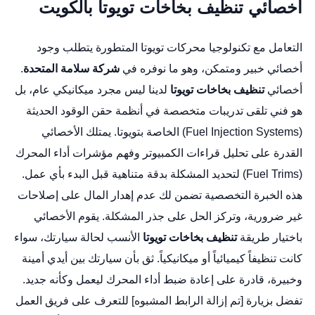
أخصائي تنظيف بخاخات تويوتا بالكويت
التعامل مع تكنولوجيا محركات تويوتا المتطورة يتطلب وجود
أخصائي خبير ومتمكن، وهو ما نوفره في
شركة سلامة المتحدة
.
أخصائي
تنظيف بخاخات تويوتا
لدينا ليس مجرد ميكانيكي عام، بل
هو فني تلقى تدريبات متخصصة في أنظمة حقن الوقود الحديثة
(Fuel Injection Systems) الخاصة بتويوتا. يمتلك الأخصائي
القدرة على تحليل قراءات الكمبيوتر وفهم مؤشرات أداء المحرك
(Fuel Trims) لتحديد المشكلة بدقة متناهية قبل البدء بأي عمل.
هذه الخبرة التخصصية تضمن لك عدم إهدار المال على إصلاحات
غير ضرورية، وتركز الحل على جذر المشكلة. يقوم الأخصائي
باختيار طريقة
تنظيف بخاخات تويوتا
الأنسب لحالة سيارتك، سواء
كانت تنظيفاً كيميائياً أو ميكانيكياً. ثق بأن سيارتك بين أيدي أمينة
وخبيرة، قادرة على إعادة ضبط أداء المحرك ليعمل وكأنه جديد.
تفضل بزيارة [تم إزالة الرابط المشبوه] للتعرف على فريق العمل