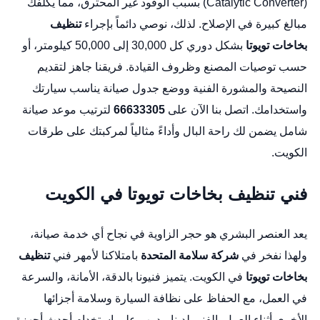
(Catalytic Converter) بسبب الوقود غير المحترق، مما يكلفك
مبالغ كبيرة في الإصلاح. لذلك، نوصي دائماً بإجراء
تنظيف
بخاخات تويوتا
بشكل دوري كل 30,000 إلى 50,000 كيلومتر، أو
حسب توصيات المصنع وظروف القيادة. فريقنا جاهز لتقديم
النصيحة والمشورة الفنية ووضع جدول صيانة يناسب سيارتك
واستخدامك. اتصل بنا الآن على
66633305
لترتيب موعد صيانة
شامل يضمن لك راحة البال وأداءً مثالياً لمركبتك على طرقات
الكويت.
فني تنظيف بخاخات تويوتا في الكويت
يعد العنصر البشري هو حجر الزاوية في نجاح أي خدمة صيانة،
ولهذا نفخر في
شركة سلامة المتحدة
بامتلاكنا لأمهر فني
تنظيف
بخاخات تويوتا
في الكويت. يتميز فنيونا بالدقة، الأمانة، والسرعة
في العمل، مع الحفاظ على نظافة السيارة وسلامة أجزائها
الأخرى أثناء العمل. الفني لدينا مدرب على استخدام أحدث أجهزة