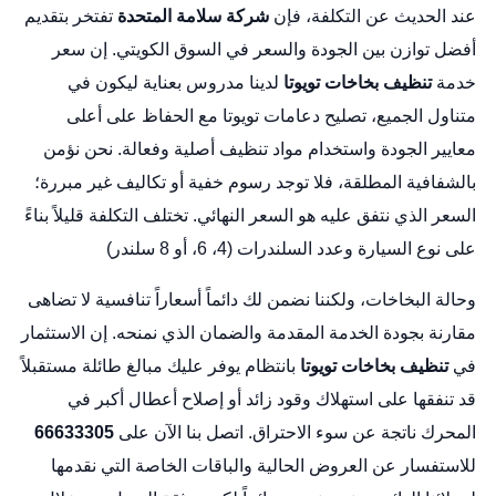
عند الحديث عن التكلفة، فإن
شركة سلامة المتحدة
تفتخر بتقديم
أفضل توازن بين الجودة والسعر في السوق الكويتي. إن سعر
خدمة
تنظيف بخاخات تويوتا
لدينا مدروس بعناية ليكون في
متناول الجميع،
تصليح دعامات تويوتا
مع الحفاظ على أعلى
معايير الجودة واستخدام مواد تنظيف أصلية وفعالة. نحن نؤمن
بالشفافية المطلقة، فلا توجد رسوم خفية أو تكاليف غير مبررة؛
السعر الذي نتفق عليه هو السعر النهائي. تختلف التكلفة قليلاً بناءً
على نوع السيارة وعدد السلندرات (4، 6، أو 8 سلندر)
وحالة البخاخات، ولكننا نضمن لك دائماً أسعاراً تنافسية لا تضاهى
مقارنة بجودة الخدمة المقدمة والضمان الذي نمنحه. إن الاستثمار
في
تنظيف بخاخات تويوتا
بانتظام يوفر عليك مبالغ طائلة مستقبلاً
قد تنفقها على استهلاك وقود زائد أو إصلاح أعطال أكبر في
المحرك ناتجة عن سوء الاحتراق. اتصل بنا الآن على
66633305
للاستفسار عن العروض الحالية والباقات الخاصة التي نقدمها