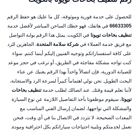
للحصول على خدمة فورية وموثوقة، كل ما عليك هو حفظ الرقم
66633305
في هاتفك، فهو خطك الساخن المباشر لأفضل خدمة
تنظيف بخاخات تويوتا
في الكويت. يمثل هذا الرقم بوابة التواصل
مع فريق خدمة العملاء في
شركة سلامة المتحدة
، الجاهزين للرد
على كافة استفساراتكم وتوجيه الفنيين إليكم أينما كنتم. سواء
كنت تواجه مشكلة مفاجئة في الطريق، أو ترغب في حجز موعد
للصيانة الدورية، فإن اتصالاً واحداً بهذا الرقم يغنيك عن عناء
البحث الطويل. نحن نولي اهتماماً كبيراً لسرعة الرد والاستجابة،
لأننا نعلم قيمة وقتك. عند اتصالك لطلب خدمة
تنظيف بخاخات
تويوتا
، سيقوم موظفونا بأخذ التفاصيل اللازمة عن نوع السيارة
والمشكلة التي تواجهها، لضمان إرسال الفني المناسب مع
المعدات الصحيحة. لا تتردد في الاتصال بنا في أي وقت، فنحن
نعمل لخدمتكم وتلبية احتياجات سياراتكم بكل احترافية ومودة.