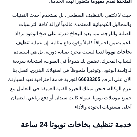
المتحدة
نقدم مفهوماً متطوراً لهذه الخدمة،
حيث لا نكتفي بالتنظيف السطحي، بل نستخدم أحدث التقنيات
والمحاليل الكيميائية المعتمدة عالمياً لإزالة كافة الترسبات
الصلبة واللزجة، مما يعيد للبخاخ قدرته على ضخ الوقود برذاذ
ناعم يضمن احتراقاً كاملاً وقوة دفع مثالية. إن عملية
تنظيف
بخاخات تويوتا
لدينا ليست مجرد صيانة دورية، بل هي استعادة
لشباب المحرك، تضمن لك هدوءاً في الصوت، استجابة سريعة
لدوّاسة الوقود، وتوفيراً ملحوظاً في استهلاك البنزين. اتصل بنا
الآن على الرقم
66633305
لتجربة خدمة احترافية تعيد لسيارتك
عزم الوكالة، فنحن نمتلك الخبرة الفنية العميقة في التعامل مع
جميع موديلات تويوتا، سواء كانت سيدان أو دفع رباعي، لضمان
أعلى مستويات الجودة والأداء.
خدمة تنظيف بخاخات تويوتا 24 ساعة