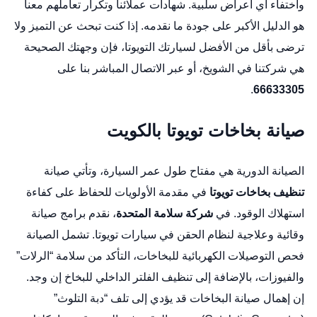
واختفاء أي أعراض سلبية. شهادات عملائنا وتكرار تعاملهم معنا
هو الدليل الأكبر على جودة ما نقدمه. إذا كنت تبحث عن التميز ولا
ترضى بأقل من الأفضل لسيارتك التويوتا، فإن وجهتك الصحيحة
هي شركتنا في الشويخ، أو عبر الاتصال المباشر بنا على
.
66633305
صيانة بخاخات تويوتا بالكويت
الصيانة الدورية هي مفتاح طول عمر السيارة، وتأتي صيانة
تنظيف بخاخات تويوتا
في مقدمة الأولويات للحفاظ على كفاءة
استهلاك الوقود. في
شركة سلامة المتحدة
، نقدم برامج صيانة
وقائية وعلاجية لنظام الحقن في سيارات تويوتا. تشمل الصيانة
فحص التوصيلات الكهربائية للبخاخات، التأكد من سلامة “الرلات”
والفيوزات، بالإضافة إلى تنظيف الفلتر الداخلي للبخاخ إن وجد.
إن إهمال صيانة البخاخات قد يؤدي إلى تلف “دبة التلوث”