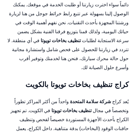
دائماً سواء اخترت زيارتنا أو طلبت الخدمة في موقعك. يمكنك
الوصول إلينا بسهولة عبر تتبع
رابط خرائط جوجل من هنا
لزيارة
ورشتنا المجهزة بأحدث التقنيات. نحن نفهم أهمية الوقت في
حياتك اليومية، ولذلك قمنا بتوزيع فرقنا الفنية بشكل يضمن
سرعة الاستجابة لطلبات
تنظيف بخاخات تويوتا
في أي منطقة. لا
تتردد في زيارتنا للحصول على فحص شامل واستشارة مجانية
حول حالة محرك سيارتك، فنحن هنا لخدمتك وتوفير أقرب
وأسرع حلول الصيانة لك.
كراج تنظيف بخاخات تويوتا بالكويت
يُعد كراج
شركة سلامة المتحدة
واحداً من أكثر المراكز تطوراً
وتخصصاً في مجال
تنظيف بخاخات تويوتا
في الكويت. تم تجهيز
الكراج بأحدث الأجهزة المستوردة خصيصاً لفحص وتنظيف
حاقنات الوقود (البخاخات) بدقة متناهية. داخل الكراج، يعمل