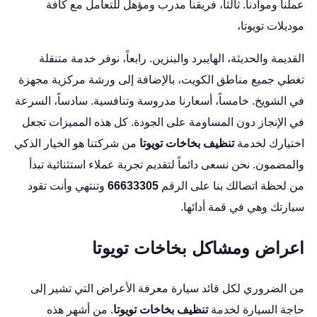
عملنا وموادنا. ثالثاً، فريقنا مدرب ومؤهل للتعامل مع كافة
موديلات تويوتا،
القديمة والحديثة، الهايبرد والبنزين. رابعاً، نوفر خدمة متنقلة
تغطي جميع مناطق الكويت، بالإضافة إلى ورشة مركزية مجهزة
في الشويخ. خامساً، أسعارنا مدروسة وتنافسية. سادساً، السرعة
في الإنجاز دون المساومة على الجودة. كل هذه المميزات تجعل
اختيارك لخدمة
تنظيف بخاخات تويوتا
من شركتنا هو الخيار الذكي
والمضمون. نحن نسعى دائماً لتقديم تجربة عملاء استثنائية تبدأ
من لحظة اتصالك بنا على الرقم
66633305
وتنتهي وأنت تقود
سيارتك وهي في قمة أدائها.
اعراض ومشاكل بخاخات تويوتا
من الضروري لكل قائد سيارة معرفة الأعراض التي تشير إلى
حاجة السيارة لخدمة
تنظيف بخاخات تويوتا
. من أشهر هذه