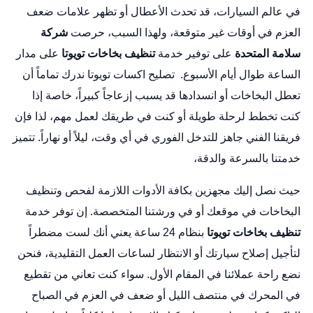
في عالم السيارات، قد تحدث الأعطال أو تظهر علامات ضعف
العزم في أوقات غير متوقعة، ولهذا السبب، حرصت
شركة
سلامة المتحدة
على توفير خدمة
تنظيف بخاخات تويوتا
على مدار
الساعة طوال أيام الأسبوع.
تصليح اكسات تويوتا
ندرك تماماً أن
تعطل البخاخات أو انسدادها قد يسبب إزعاجاً كبيراً، خاصة إذا
كنت تخطط لرحلة طويلة أو كنت في طريقك لعمل مهم، لذا فإن
فريقنا الفني جاهز للتدخل الفوري في أي وقت، ليلاً أو نهاراً. تتميز
خدمتنا بالسرعة والدقة،
حيث نصل إليك مجهزين بكافة الأدوات اللازمة لفحص وتنظيف
البخاخات في موقعك أو في ورشتنا المتخصصة. إن توفر خدمة
تنظيف بخاخات تويوتا
بنظام 24 ساعة يعني أنك لست مضطراً
لتأجيل إصلاح سيارتك أو الانتظار لساعات العمل التقليدية، فنحن
نضع راحة عملائنا في المقام الأول. سواء كنت تعاني من تقطيع
في المحرك في منتصف الليل أو ضعف في العزم في الصباح