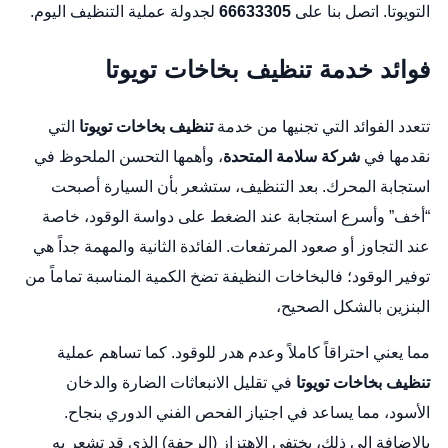
التويوتا. اتصل بنا على
66633305
لجدولة عملية التنظيف اليوم.
فوائد خدمة تنظيف بخاخات تويوتا
تتعدد الفوائد التي تجنيها من خدمة
تنظيف بخاخات تويوتا
التي
نقدمها في
شركة سلامة المتحدة
، وأهمها التحسن الملحوظ في
استجابة المحرك. بعد التنظيف، ستشعر بأن السيارة أصبحت
“أخف” وأسرع استجابة عند الضغط على دواسة الوقود، خاصة
عند التجاوز أو صعود المرتفعات. الفائدة الثانية والمهمة جداً هي
توفير الوقود؛ فالبخاخات النظيفة تضخ الكمية المناسبة تماماً من
البنزين بالشكل الصحيح،
مما يعني احتراقاً كاملاً وعدم هدر للوقود. كما تساهم عملية
تنظيف بخاخات تويوتا
في تقليل الانبعاثات الضارة والدخان
الأسود، مما يساعد في اجتياز الفحص الفني الدوري بنجاح.
بالإضافة إلى ذلك، يختفي الاهتزاز (الرجفة) الذي قد تشعر به