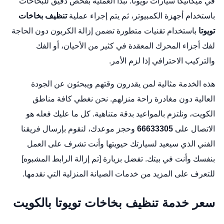
في ميكانيكا سيارات تويوتا. تبدأ العملية بفحص دقيق للبخاخات
باستخدام أجهزة الكمبيوتر، ثم يتم إجراء عملية
تنظيف بخاخات
تويوتا
باستخدام تقنيات متطورة تضمن إزالة الكربون دون الحاجة
لفك أجزاء المحرك المعقدة في كثير من الأحيان، أو الفك
والتركيب الاحترافي إذا لزم الأمر.
هذه الخدمة مثالية لمن يقدرون وقتهم ويبحثون عن الجودة
العالية دون مغادرة راحة منزلهم. نحن نغطي كافة مناطق
الكويت، ونلتزم بالمواعيد بدقة متناهية. كل ما عليك فعله هو
الاتصال على
66633305
وحجز موعدك، لنقوم بإرسال فريقنا
الفني الذي سيعيد لسيارتك حيويتها وأنت تشرف على العمل
بنفسك وأنت في بيتك. تفضل بزيارة [تم إزالة الرابط المشبوه]
للتعرف على المزيد من خدمات الصيانة المنزلية التي نقدمها.
سعر خدمة تنظيف بخاخات تويوتا بالكويت