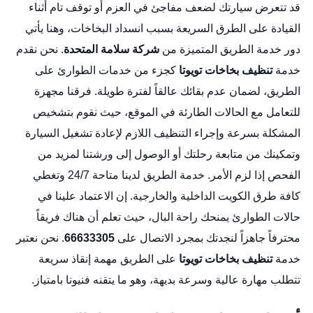
قد تتعرض سيارتك لضعف مفاجئ في العزم أو توقف تام أثناء
القيادة على الطرق السريعة بسبب انسداد البخاخات، وهنا يأتي
دور خدمة الطريق المتميزة من
شركة سلامة المتحدة
. نحن نقدم
خدمة
تنظيف بخاخات تويوتا
كجزء من خدمات الطوارئ على
الطريق، لضمان عدم بقائك عالقاً لفترة طويلة. فرقنا مجهزة
للتعامل مع الحالات الطارئة في الموقع، حيث نقوم بتشخيص
المشكلة بسرعة وإجراء التنظيف اللازم لإعادة تشغيل السيارة
وتمكينك من متابعة رحلتك أو الوصول إلى ورشتنا لمزيد من
الفحص إذا لزم الأمر. خدمة الطريق لدينا متاحة 24/7 وتغطي
كافة طرق الكويت الداخلية والخارجية. إن الاعتماد علينا في
حالات الطوارئ يمنحك راحة البال، حيث تعلم أن هناك فريقاً
محترفاً جاهزاً لنجدتك بمجرد الاتصال على
66633305
. نحن نعتبر
خدمة
تنظيف بخاخات تويوتا
على الطريق مهمة إنقاذ سريعة
تتطلب مهارة عالية وسرعة بديهة، وهو ما يتقنه فنيونا بامتياز.