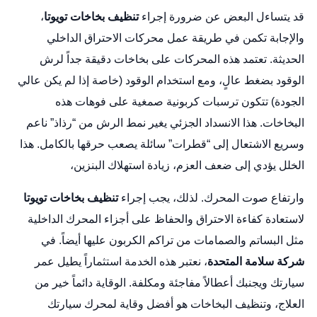
قد يتساءل البعض عن ضرورة إجراء
تنظيف بخاخات تويوتا
،
والإجابة تكمن في طريقة عمل محركات الاحتراق الداخلي
الحديثة. تعتمد هذه المحركات على بخاخات دقيقة جداً لرش
الوقود بضغط عالٍ، ومع استخدام الوقود (خاصة إذا لم يكن عالي
الجودة) تتكون ترسبات كربونية صمغية على فوهات هذه
البخاخات. هذا الانسداد الجزئي يغير نمط الرش من “رذاذ” ناعم
وسريع الاشتعال إلى “قطرات” سائلة يصعب حرقها بالكامل. هذا
الخلل يؤدي إلى ضعف العزم، زيادة استهلاك البنزين،
وارتفاع صوت المحرك. لذلك، يجب إجراء
تنظيف بخاخات تويوتا
لاستعادة كفاءة الاحتراق والحفاظ على أجزاء المحرك الداخلية
مثل البساتم والصمامات من تراكم الكربون عليها أيضاً. في
شركة سلامة المتحدة
، نعتبر هذه الخدمة استثماراً يطيل عمر
سيارتك ويجنبك أعطالاً مفاجئة ومكلفة. الوقاية دائماً خير من
العلاج، وتنظيف البخاخات هو أفضل وقاية لمحرك سيارتك