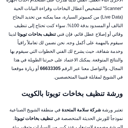
“Scanner” لتشخيص أعطال البخاخات وقراءة البيانات الحية
(Live Data) من كمبيوتر السيارة، مما يمكنه من تحديد البخاخ
التالف أو المسدود بدقة 100%. سواء كنت تحتاج إلى تنظيف
وقائي أو إصلاح عطل قائم، فإن فني
تنظيف بخاخات تويوتا
لدينا
سيقوم بالمهمة على أكمل وجه. نحن نضمن لك تعاملاً راقياً
وخدمة شفافة، حيث يشرح لك الفني الخطوات التي سيقوم بها
والنتائج المتوقعة. يمكنك الاعتماد على خبرتنا الطويلة في هذا
المجال، والتواصل معنا عبر الرقم
66633305
أو زيارة
موقعنا
في الشويخ
لمقابلة فنيينا المتخصصين.
ورشة تنظيف بخاخات تويوتا بالكويت
تعتبر ورشة
شركة سلامة المتحدة
في منطقة الشويخ الصناعية
نموذجاً للورش الحديثة المتخصصة في
تنظيف بخاخات تويوتا
.
الورشة مصممة لاستيعاب عدد كبير من السيارات وتوفير بيئة