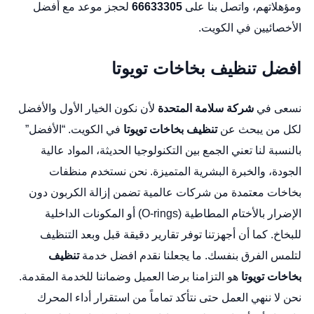
ومؤهلاتهم، واتصل بنا على
66633305
لحجز موعد مع أفضل
الأخصائيين في الكويت.
افضل تنظيف بخاخات تويوتا
نسعى في
شركة سلامة المتحدة
لأن نكون الخيار الأول والأفضل
لكل من يبحث عن
تنظيف بخاخات تويوتا
في الكويت. “الأفضل”
بالنسبة لنا تعني الجمع بين التكنولوجيا الحديثة، المواد عالية
الجودة، والخبرة البشرية المتميزة. نحن نستخدم منظفات
بخاخات معتمدة من شركات عالمية تضمن إزالة الكربون دون
الإضرار بالأختام المطاطية (O-rings) أو المكونات الداخلية
للبخاخ. كما أن أجهزتنا توفر تقارير دقيقة قبل وبعد التنظيف
لتلمس الفرق بنفسك. ما يجعلنا نقدم افضل خدمة
تنظيف
بخاخات تويوتا
هو التزامنا برضا العميل وضماننا للخدمة المقدمة.
نحن لا ننهي العمل حتى نتأكد تماماً من استقرار أداء المحرك