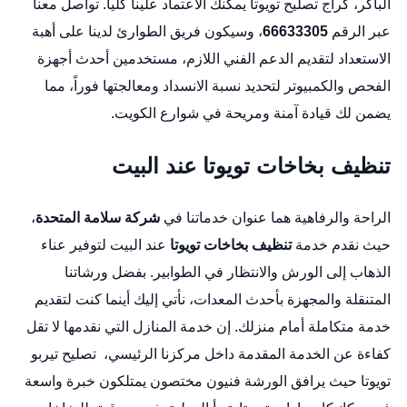
الباكر،
كراج تصليح تويوتا
يمكنك الاعتماد علينا كلياً. تواصل معنا
عبر الرقم
66633305
، وسيكون فريق الطوارئ لدينا على أهبة
الاستعداد لتقديم الدعم الفني اللازم، مستخدمين أحدث أجهزة
الفحص والكمبيوتر لتحديد نسبة الانسداد ومعالجتها فوراً، مما
يضمن لك قيادة آمنة ومريحة في شوارع الكويت.
تنظيف بخاخات تويوتا عند البيت
الراحة والرفاهية هما عنوان خدماتنا في
شركة سلامة المتحدة
،
حيث نقدم خدمة
تنظيف بخاخات تويوتا
عند البيت لتوفير عناء
الذهاب إلى الورش والانتظار في الطوابير. بفضل ورشاتنا
المتنقلة والمجهزة بأحدث المعدات، نأتي إليك أينما كنت لتقديم
خدمة متكاملة أمام منزلك. إن خدمة المنازل التي نقدمها لا تقل
كفاءة عن الخدمة المقدمة داخل مركزنا الرئيسي،
تصليح تيربو
تويوتا
حيث يرافق الورشة فنيون مختصون يمتلكون خبرة واسعة