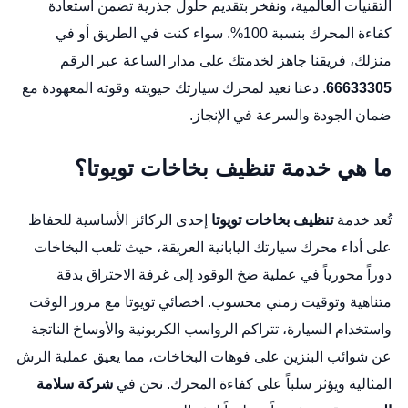
التقنيات العالمية، ونفخر بتقديم حلول جذرية تضمن استعادة
كفاءة المحرك بنسبة 100%. سواء كنت في الطريق أو في
منزلك، فريقنا جاهز لخدمتك على مدار الساعة عبر الرقم
66633305
. دعنا نعيد لمحرك سيارتك حيويته وقوته المعهودة مع
ضمان الجودة والسرعة في الإنجاز.
ما هي خدمة تنظيف بخاخات تويوتا؟
تُعد خدمة
تنظيف بخاخات تويوتا
إحدى الركائز الأساسية للحفاظ
على أداء محرك سيارتك اليابانية العريقة، حيث تلعب البخاخات
دوراً محورياً في عملية ضخ الوقود إلى غرفة الاحتراق بدقة
متناهية وتوقيت زمني محسوب.
اخصائي تويوتا
مع مرور الوقت
واستخدام السيارة، تتراكم الرواسب الكربونية والأوساخ الناتجة
عن شوائب البنزين على فوهات البخاخات، مما يعيق عملية الرش
المثالية ويؤثر سلباً على كفاءة المحرك. نحن في
شركة سلامة