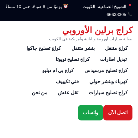
الشويخ الصناعية، الكويت
يوميًا من 8 صباحًا حتى 10 مساءً
66633305
كراج برلين الأوروبي
صيانة سيارات أوروبية ويابانية وأمريكية في الكويت
كراج متنقل
بنشر متنقل
كراج تصليح جاكوا
تبديل اطارات
كراج تصليح تويوتا
كراج تصليح مرسيدس
كراج بي ام دبليو
كهرباء وبنشر حولي
فني تكيييف
كراج تصليح سيارات
تقل عفش
من نحن
اتصل الآن
واتساب