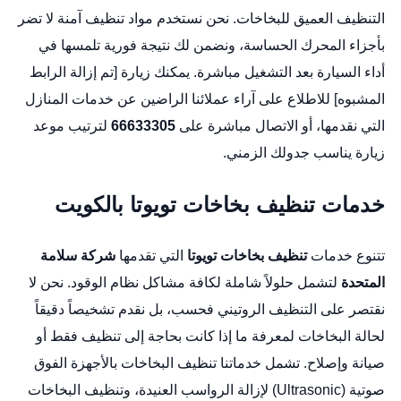
التنظيف العميق للبخاخات. نحن نستخدم مواد تنظيف آمنة لا تضر
بأجزاء المحرك الحساسة، ونضمن لك نتيجة فورية تلمسها في
أداء السيارة بعد التشغيل مباشرة. يمكنك زيارة [تم إزالة الرابط
المشبوه] للاطلاع على آراء عملائنا الراضين عن خدمات المنازل
التي نقدمها، أو الاتصال مباشرة على
66633305
لترتيب موعد
زيارة يناسب جدولك الزمني.
خدمات تنظيف بخاخات تويوتا بالكويت
تتنوع خدمات
تنظيف بخاخات تويوتا
التي تقدمها
شركة سلامة
المتحدة
لتشمل حلولاً شاملة لكافة مشاكل نظام الوقود. نحن لا
نقتصر على التنظيف الروتيني فحسب، بل نقدم تشخيصاً دقيقاً
لحالة البخاخات لمعرفة ما إذا كانت بحاجة إلى تنظيف فقط أو
صيانة وإصلاح. تشمل خدماتنا تنظيف البخاخات بالأجهزة الفوق
صوتية (Ultrasonic) لإزالة الرواسب العنيدة، وتنظيف البخاخات