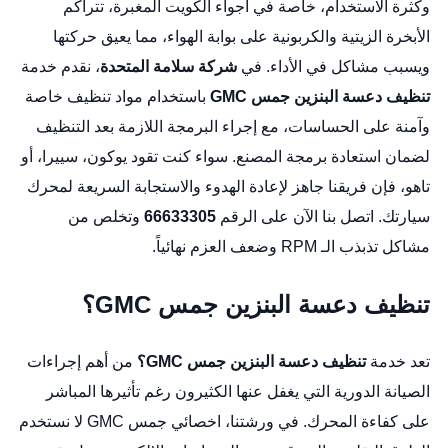
وكثرة الاستخدام، خاصة في أجواء الكويت المغبرة، تتراكم
الأبخرة الزيتية والكربونية على بوابة الهواء، مما يعيق حركتها
ويسبب مشاكل في الأداء. في
شركة سلامة المتحدة
، نقدم خدمة
تنظيف دعسة البنزين جمس GMC
باستخدام مواد تنظيف خاصة
وآمنة على الحساسات، مع إجراء البرمجة اللازمة بعد التنظيف
لضمان استعادة برمجة المصنع. سواء كنت تقود يوكون، سييرا، أو
تاهو، فإن فريقنا جاهز لإعادة الهدوء والاستجابة السريعة لمحرك
سيارتك. اتصل بنا الآن على الرقم
66633305
وتخلص من
مشاكل تذبذب الـ RPM وضعف العزم نهائياً.
تنظيف دعسة البنزين جمس GMC؟
تعد خدمة
تنظيف دعسة البنزين جمس GMC؟
من أهم إجراءات
الصيانة الدورية التي يغفل عنها الكثيرون رغم تأثيرها المباشر
على كفاءة المحرك. في ورشتنا،
اخصائي جمس GMC
لا نستخدم