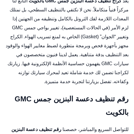
يُعد
كراج تنظيف دعسة البنزين جمس GMC بالكويت
التابع لنا
مركزاً فنياً متكاملاً. نحن لا نكتفي بالتنظيف السطحي، بل نمتلك
المعدات اللازمة لفك الثروتل بالكامل وتنظيفه من الجهتين إذا
لزم الأمر (في الحالات المستعصية)،
تغيير بواجي جمس GMC
وتغيير “الجوان” (Gasket) الخاص به لمنع تسريب الهواء. الكراج
مجهز بأجهزة فحص وبرمجة متطورة لضبط معايير الهواء والوقود
بعد التنظيف بدقة متناهية. يعمل لدينا فنيون متخصصون في
سيارات GMC يفهمون حساسية الأنظمة الإلكترونية فيها. زيارتك
لكراجنا تضمن لك خدمة شاملة تعيد لمحرك سيارتك توازنه
وكفاءته. تفضل بزيارتنا لتجربة خدمة متميزة.
رقم تنظيف دعسة البنزين جمس GMC
بالكويت
للتواصل السريع والمباشر، خصصنا
رقم تنظيف دعسة البنزين