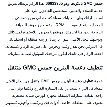
جمس GMC بالكويت
وهو
66633305
. هذا الرقم يربطك بفريق
خدمة العملاء والفنيين المختصين الجاهزين للرد على
استفساراتك وتلبية طلباتك. سواء كنت تعاني من رجفة في
المحرك، ارتفاع صوت الـ RPM، أو تود حجز موعد للصيانة
الدورية، نحن هنا لخدمتك. موظفونا مدربون للاستماع لمشكلتك
وتوجيهك للحل الأمثل، سواء بإرسال ورشة متنقلة أو استقبالك
في المركز. نحن نقدر وقتك ونحرص على سرعة الرد والاستجابة.
احفظ الرقم في هاتفك ليكون مرجعك الموثوق لصيانة سيارتك.
تنظيف دعسة البنزين جمس GMC متنقل
خدمة
تنظيف دعسة البنزين جمس GMC متنقل
هي الحل الأمثل
للمشاكل التي لا تستدعي نقل السيارة للكراج ولكنها تؤثر على
راحة القيادة. سياراتنا المتنقلة مجهزة كورش صيانة مصغرة،
تحتوي على منظفات خاصة، أدوات فك وتركيب، وأجهزة كمبيوتر