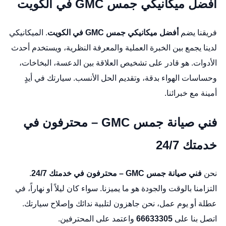
أفضل ميكانيكي جمس GMC في الكويت
فريقنا يضم
أفضل ميكانيكي جمس GMC في الكويت
. الميكانيكي
لدينا يجمع بين الخبرة العملية والمعرفة النظرية، ويستخدم أحدث
الأدوات. هو قادر على تشخيص العلاقة بين الدعسة، البخاخات،
وحساسات الهواء بدقة، وتقديم الحل الأنسب. سيارتك في أيدٍ
أمينة مع خبرائنا.
فني صيانة جمس GMC – محترفون في
خدمتك 24/7
نحن
فني صيانة جمس GMC – محترفون في خدمتك 24/7
.
التزامنا بالوقت والجودة هو ما يميزنا. سواء كان ليلاً أو نهاراً، في
عطلة أو يوم عمل، نحن جاهزون لتلبية ندائك وإصلاح سيارتك.
اتصل بنا على
66633305
واعتمد على المحترفين.