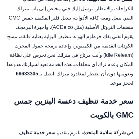
للكراجات والانتظار، نرسل إليك فني مختص إلى باب منزلك.
الفني يصل ومعه كافة الأدوات،
تبديل فلتر المكيف جمس GMC
منظفات الثروتل الأصلية (مثل ACDelco)، وأجهزة البرمجة.
يقوم الفني بفك خرطوم الهواء، تنظيف البوابة بعناية فائقة، مسح
الكودات القديمة من الكمبيوتر، وإعادة برمجة خمول المحرك
(Idle Relearn) وأنت مرتاح في منزلك. نحن نحرص على نظافة
المكان وعدم ترك أي مخلفات. هذه الخدمة تعيد لسيارتك هدوءها
ونعومتها دون أن تضطر لمغادرة منزلك. اتصل بـ
66633305
لحجز موعد.
سعر خدمة تنظيف دعسة البنزين جمس
GMC بالكويت
في
شركة سلامة المتحدة
، نلتزم بتقديم
سعر خدمة تنظيف