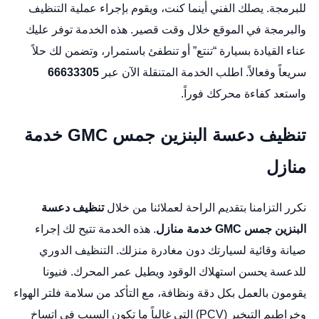
للبرمجة. يصلك الفني أينما كنت، ويقوم بإجراء عملية التنظيف
والبرمجة في الموقع خلال وقت قصير. هذه الخدمة توفر عليك
عناء القيادة بسيارة “تنتع” أو تنطفئ باستمرار، وتضمن لك حلاً
سريعاً وفعالاً. اطلب الخدمة المتنقلة الآن عبر
66633305
واستعد كفاءة محركك فوراً.
تنظيف دعسة البنزين جمس GMC خدمة
منازل
نكرر التزامنا بتقديم الراحة لعملائنا من خلال
تنظيف دعسة
البنزين جمس GMC خدمة منازل
. هذه الخدمة تتيح لك إجراء
صيانة وقائية لسيارتك دون مغادرة منزلك. التنظيف الدوري
للدعسة يحسن استهلاك الوقود ويطيل عمر المحرك. فنيونا
يقومون بالعمل بكل دقة ونظافة، مع التأكد من سلامة فلتر الهواء
وخراطيم التبخير (PCV) التي غالباً ما تكون السبب في اتساخ