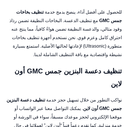
للحصول على أفضل أداء، ينصح بدمج خدمة
تنظيف بخاخات
جمس GMC
مع تنظيف الدعسة. البخاخات النظيفة تضمن رذاذ
وقود مثالي، والدعسة النظيفة تضمن هواءً كافياً، مما ينتج عنه
احتراق كامل وعزم قوي. نحن نستخدم أجهزة تنظيف بخاخات
متطورة (Ultrasonic) لإعادتها لحالتها الأصلية. استمتع بسيارة
نشيطة واقتصادية مع باقة التنظيف الشاملة لدينا.
تنظيف دعسة البنزين جمس GMC أون
لاين
نواكب التطور من خلال تسهيل حجز خدمة
تنظيف دعسة البنزين
جمس GMC أون لاين
. يمكنك التواصل معنا عبر الواتساب أو
موقعنا الإلكتروني لحجز موعدك مسبقاً، سواء في الورشة أو
خدمة منزلية. كما نقدم دعماً فنياً “أون لاين” لعملائنا في حال