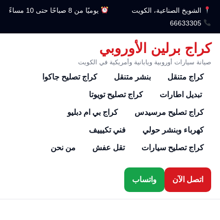
الشويخ الصناعية، الكويت
يوميًا من 8 صباحًا حتى 10 مساءً
66633305
كراج برلين الأوروبي
صيانة سيارات أوروبية ويابانية وأمريكية في الكويت
كراج متنقل
بنشر متنقل
كراج تصليح جاكوا
تبديل اطارات
كراج تصليح تويوتا
كراج تصليح مرسيدس
كراج بي ام دبليو
كهرباء وبنشر حولي
فني تكيييف
كراج تصليح سيارات
تقل عفش
من نحن
اتصل الآن
واتساب