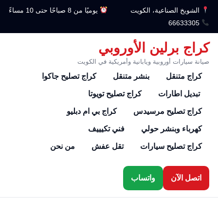
الشويخ الصناعية، الكويت
يوميًا من 8 صباحًا حتى 10 مساءً
66633305
كراج برلين الأوروبي
صيانة سيارات أوروبية ويابانية وأمريكية في الكويت
كراج متنقل
بنشر متنقل
كراج تصليح جاكوا
تبديل اطارات
كراج تصليح تويوتا
كراج تصليح مرسيدس
كراج بي ام دبليو
كهرباء وبنشر حولي
فني تكيييف
كراج تصليح سيارات
تقل عفش
من نحن
اتصل الآن
واتساب