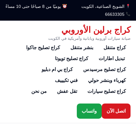
الشويخ الصناعية، الكويت
يوميًا من 8 صباحًا حتى 10 مساءً
66633305
كراج برلين الأوروبي
صيانة سيارات أوروبية ويابانية وأمريكية في الكويت
كراج متنقل
بنشر متنقل
كراج تصليح جاكوا
تبديل اطارات
كراج تصليح تويوتا
كراج تصليح مرسيدس
كراج بي ام دبليو
كهرباء وبنشر حولي
فني تكيييف
كراج تصليح سيارات
تقل عفش
من نحن
اتصل الآن
واتساب