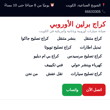
الشويخ الصناعية، الكويت
يوميًا من 8 صباحًا حتى 10 مساءً
66633305
كراج برلين الأوروبي
صيانة سيارات أوروبية ويابانية وأمريكية في الكويت
كراج متنقل
بنشر متنقل
كراج تصليح جاكوا
تبديل اطارات
كراج تصليح تويوتا
كراج تصليح مرسيدس
كراج بي ام دبليو
كهرباء وبنشر حولي
فني تكيييف
كراج تصليح سيارات
تقل عفش
من نحن
اتصل الآن
واتساب