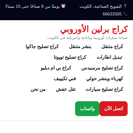
الشويخ الصناعية، الكويت
يوميًا من 8 صباحًا حتى 10 مساءً
66633305
كراج برلين الأوروبي
صيانة سيارات أوروبية ويابانية وأمريكية في الكويت
كراج متنقل
بنشر متنقل
كراج تصليح جاكوا
تبديل اطارات
كراج تصليح تويوتا
كراج تصليح مرسيدس
كراج بي ام دبليو
كهرباء وبنشر حولي
فني تكيييف
كراج تصليح سيارات
تقل عفش
من نحن
اتصل الآن
واتساب