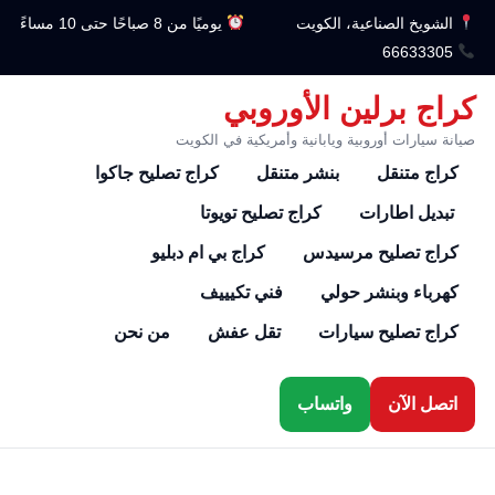
الشويخ الصناعية، الكويت
يوميًا من 8 صباحًا حتى 10 مساءً
66633305
كراج برلين الأوروبي
صيانة سيارات أوروبية ويابانية وأمريكية في الكويت
كراج متنقل
بنشر متنقل
كراج تصليح جاكوا
تبديل اطارات
كراج تصليح تويوتا
كراج تصليح مرسيدس
كراج بي ام دبليو
كهرباء وبنشر حولي
فني تكيييف
كراج تصليح سيارات
تقل عفش
من نحن
اتصل الآن
واتساب