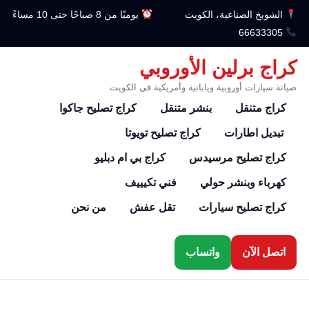
الشويخ الصناعية، الكويت
يوميًا من 8 صباحًا حتى 10 مساءً
66633305
كراج برلين الأوروبي
صيانة سيارات أوروبية ويابانية وأمريكية في الكويت
كراج متنقل
بنشر متنقل
كراج تصليح جاكوا
تبديل اطارات
كراج تصليح تويوتا
كراج تصليح مرسيدس
كراج بي ام دبليو
كهرباء وبنشر حولي
فني تكيييف
كراج تصليح سيارات
تقل عفش
من نحن
اتصل الآن
واتساب