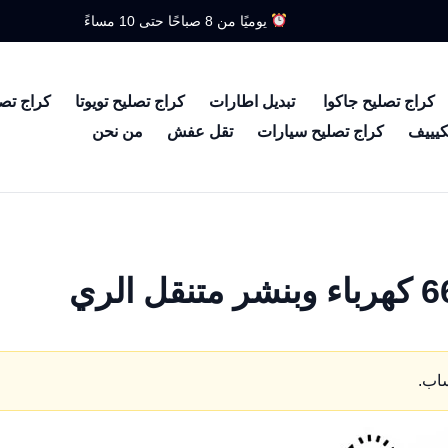
يوميًا من 8 صباحًا حتى 10 مساءً
كراج تصليح جاكوا
تبديل اطارات
كراج تصليح تويوتا
كراج تص
كيييف
كراج تصليح سيارات
تقل عفش
من نحن
ساب.