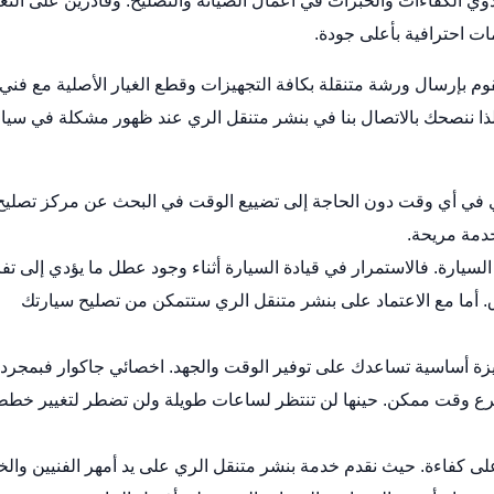
ي الكفاءات والخبرات في أعمال الصيانة والتصليح. وقادرين على التع
ت احترافية بأعلى جودة.
قوم بإرسال ورشة متنقلة بكافة التجهيزات وقطع الغيار الأصلية مع فني
ذا ننصحك بالاتصال بنا في بنشر متنقل الري عند ظهور مشكلة في سيا
 في أي وقت دون الحاجة إلى تضييع الوقت في البحث عن مركز
تصليح
دمة مريحة.
سيارة. فالاستمرار في قيادة السيارة أثناء وجود عطل ما يؤدي إلى تف
أما مع الاعتماد على بنشر متنقل الري ستتمكن من تصليح سيارتك
يزة أساسية تساعدك على توفير الوقت والجهد.
اخصائي جاكوار
فبمجرد
أسرع وقت ممكن. حينها لن تنتظر لساعات طويلة ولن تضطر لتغيير خط
ى كفاءة. حيث نقدم خدمة بنشر متنقل الري على يد أمهر الفنيين والخب