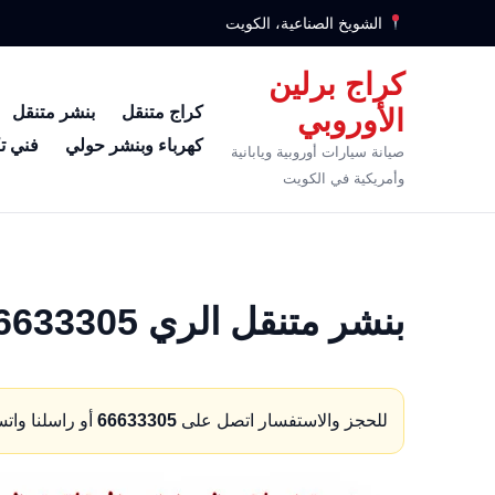
الشويخ الصناعية، الكويت
كراج برلين
كراج متنقل
بنشر متنقل
الأوروبي
كهرباء وبنشر حولي
فني ت
صيانة سيارات أوروبية ويابانية
وأمريكية في الكويت
بنشر متنقل الري 66633305 كهرباء وبنشر متنقل الري
للحجز والاستفسار اتصل على
66633305
أو راسلنا وات