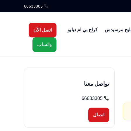
66633305
ليح مرسيدس
كراج بي ام دبليو
اتصل الآن
واتساب
تواصل معنا
66633305
اتصال