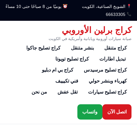
الشويخ الصناعية، الكويت
يوميًا من 8 صباحًا حتى 10 مساءً
66633305
كراج برلين الأوروبي
صيانة سيارات أوروبية ويابانية وأمريكية في الكويت
كراج متنقل
بنشر متنقل
كراج تصليح جاكوا
تبديل اطارات
كراج تصليح تويوتا
كراج تصليح مرسيدس
كراج بي ام دبليو
كهرباء وبنشر حولي
فني تكيييف
كراج تصليح سيارات
تقل عفش
من نحن
اتصل الآن
واتساب