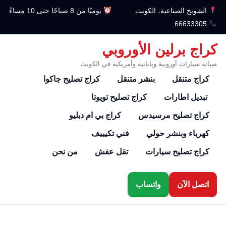
الشويخ الصناعية، الكويت
يوميًا من 8 صباحًا حتى 10 مساءً
66633305
كراج برلين الأوروبي
صيانة سيارات أوروبية ويابانية وأمريكية في الكويت
كراج متنقل
بنشر متنقل
كراج تصليح جاكوا
تبديل اطارات
كراج تصليح تويوتا
كراج تصليح مرسيدس
كراج بي ام دبليو
كهرباء وبنشر حولي
فني تكيييف
كراج تصليح سيارات
تقل عفش
من نحن
اتصل الآن
واتساب