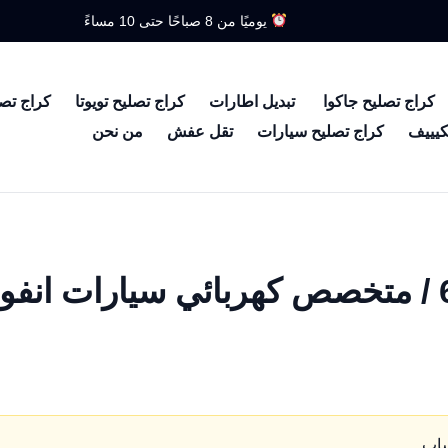
يوميًا من 8 صباحًا حتى 10 مساءً
كراج تصليح جاكوا
تبديل اطارات
كراج تصليح تويوتا
كراج تص
كيييف
كراج تصليح سيارات
تقل عفش
من نحن
كهربائي انفوي / 66633305 / متخصص كهربائي سيارات ان
ساب.