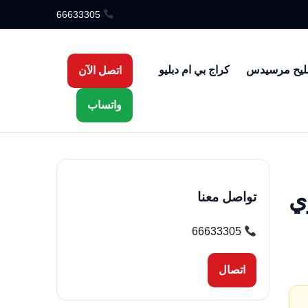
66633305
ليح مرسيدس
كراج بي ام دبليو
اتصل الآن
واتساب
فوي
تواصل معنا
66633305
اتصال