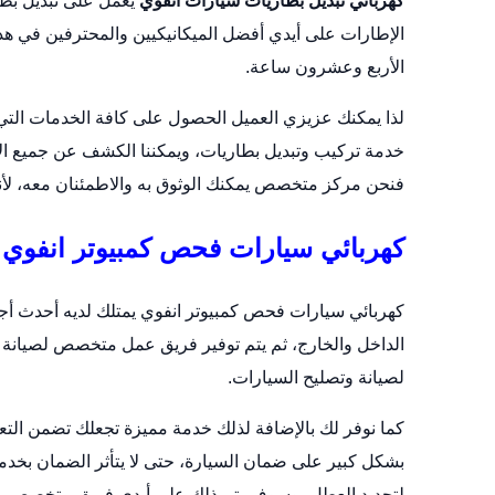
كهربائي تبديل بطاريات سيارات انفوي
يعمل على
تبديل بط
الإطارات على أيدي أفضل الميكانيكيين والمحترفين في هذا
الأربع وعشرون ساعة.
لذا يمكنك عزيزي العميل الحصول على كافة الخدمات التي تح
خدمة تركيب وتبديل بطاريات، ويمكننا الكشف عن جميع الأ
فنحن مركز متخصص يمكنك الوثوق به والاطمئنان معه، ل
كهربائي سيارات فحص كمبيوتر انفوي
كهربائي سيارات فحص كمبيوتر انفوي يمتلك لديه أحدث أ
الداخل والخارج، ثم يتم توفير فريق عمل متخصص لصيانة 
لصيانة وتصليح السيارات.
كما نوفر لك بالإضافة لذلك خدمة مميزة تجعلك تضمن التعا
بشكل كبير على ضمان السيارة، حتى لا يتأثر الضمان بخدم
لتحديد العطل، وسوف يتم ذلك على أيدي فريق متخصص من ا