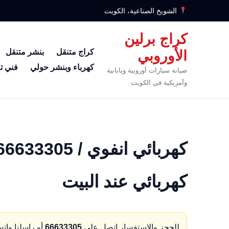
الشويخ الصناعية، الكويت
كراج برلين
كراج متنقل
بنشر متنقل
الأوروبي
كهرباء وبنشر حولي
فني ت
صيانة سيارات أوروبية ويابانية
وأمريكية في الكويت
كهربائي عند البيت
للحجز والاستفسار اتصل على
66633305
أو راسلنا وات