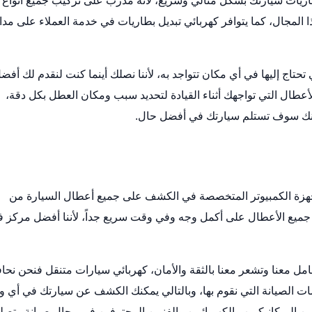
اريات
سيارتك بشكل مثالي وسريع، لأنه مدرب على تركيب جميع أنواع
 المجال، كما يتوافر كهربائي تبديل بطاريات في خدمة العملاء على مدا
تاج إليها في أي مكان تتواجد به، لأننا نصلك أينما كنت لنقدم لك أفض
عطال التي تواجهك أثناء القيادة لتحديد سبب ومكان العطل بكل دقة،
أنك سوف تستلم سيارتك في أفضل حال.
جهزة الكمبيوتر المتخصصة في الكشف على جميع أعطال السيارة من
جميع الأعطال على أكمل وجه وفي وقت سريع جداً، لأننا أفضل مركز ف
مل معنا وتشعر معنا بالثقة والأمان،
كهربائي سيارات متنقل
فنحن نحا
ات الصيانة التي نقوم بها، وبالتالي يمكنك الكشف عن سيارتك في أي 
لميكانيكيين والكهربائيين والفنيين المحترفين في مجال صيانة وتصل