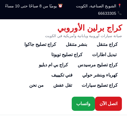
الشويخ الصناعية، الكويت
يوميًا من 8 صباحًا حتى 10 مساءً
66633305
كراج برلين الأوروبي
صيانة سيارات أوروبية ويابانية وأمريكية في الكويت
كراج متنقل
بنشر متنقل
كراج تصليح جاكوا
تبديل اطارات
كراج تصليح تويوتا
كراج تصليح مرسيدس
كراج بي ام دبليو
كهرباء وبنشر حولي
فني تكيييف
كراج تصليح سيارات
تقل عفش
من نحن
اتصل الآن
واتساب