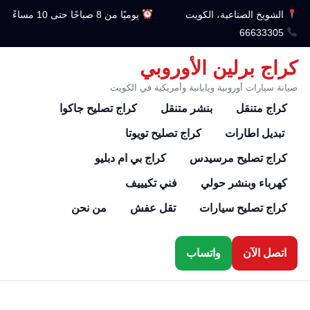
الشويخ الصناعية، الكويت
يوميًا من 8 صباحًا حتى 10 مساءً
66633305
كراج برلين الأوروبي
صيانة سيارات أوروبية ويابانية وأمريكية في الكويت
كراج متنقل
بنشر متنقل
كراج تصليح جاكوا
تبديل اطارات
كراج تصليح تويوتا
كراج تصليح مرسيدس
كراج بي ام دبليو
كهرباء وبنشر حولي
فني تكيييف
كراج تصليح سيارات
تقل عفش
من نحن
اتصل الآن
واتساب