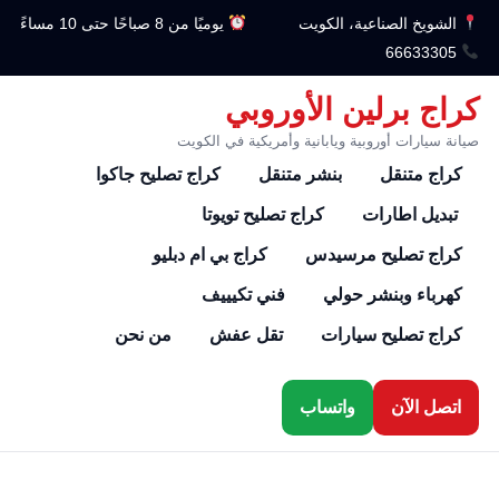
الشويخ الصناعية، الكويت
يوميًا من 8 صباحًا حتى 10 مساءً
66633305
كراج برلين الأوروبي
صيانة سيارات أوروبية ويابانية وأمريكية في الكويت
كراج متنقل
بنشر متنقل
كراج تصليح جاكوا
تبديل اطارات
كراج تصليح تويوتا
كراج تصليح مرسيدس
كراج بي ام دبليو
كهرباء وبنشر حولي
فني تكيييف
كراج تصليح سيارات
تقل عفش
من نحن
اتصل الآن
واتساب