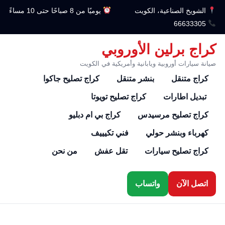
الشويخ الصناعية، الكويت
يوميًا من 8 صباحًا حتى 10 مساءً
66633305
كراج برلين الأوروبي
صيانة سيارات أوروبية ويابانية وأمريكية في الكويت
كراج متنقل
بنشر متنقل
كراج تصليح جاكوا
تبديل اطارات
كراج تصليح تويوتا
كراج تصليح مرسيدس
كراج بي ام دبليو
كهرباء وبنشر حولي
فني تكيييف
كراج تصليح سيارات
تقل عفش
من نحن
اتصل الآن
واتساب