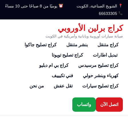
الشويخ الصناعية، الكويت
يوميًا من 8 صباحًا حتى 10 مساءً
66633305
كراج برلين الأوروبي
صيانة سيارات أوروبية ويابانية وأمريكية في الكويت
كراج متنقل
بنشر متنقل
كراج تصليح جاكوا
تبديل اطارات
كراج تصليح تويوتا
كراج تصليح مرسيدس
كراج بي ام دبليو
كهرباء وبنشر حولي
فني تكيييف
كراج تصليح سيارات
تقل عفش
من نحن
اتصل الآن
واتساب