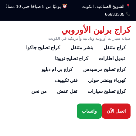
الشويخ الصناعية، الكويت
يوميًا من 8 صباحًا حتى 10 مساءً
66633305
كراج برلين الأوروبي
صيانة سيارات أوروبية ويابانية وأمريكية في الكويت
كراج متنقل
بنشر متنقل
كراج تصليح جاكوا
تبديل اطارات
كراج تصليح تويوتا
كراج تصليح مرسيدس
كراج بي ام دبليو
كهرباء وبنشر حولي
فني تكيييف
كراج تصليح سيارات
تقل عفش
من نحن
اتصل الآن
واتساب