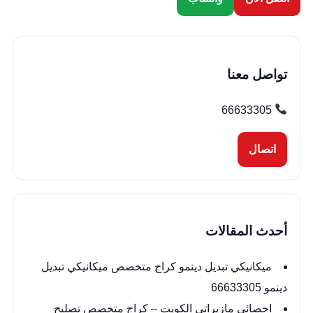
تواصل معنا
66633305
اتصال
أحدث المقالات
ميكانيكي تبديل دينمو كراج متخصص ميكانيكي تبديل
دينمو 66633305
اخصائي مازيراتي الكويت – كراج متخصص تصليح