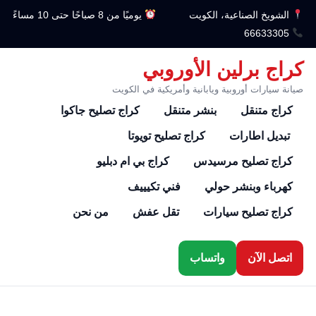
الشويخ الصناعية، الكويت
يوميًا من 8 صباحًا حتى 10 مساءً
66633305
كراج برلين الأوروبي
صيانة سيارات أوروبية ويابانية وأمريكية في الكويت
كراج متنقل
بنشر متنقل
كراج تصليح جاكوا
تبديل اطارات
كراج تصليح تويوتا
كراج تصليح مرسيدس
كراج بي ام دبليو
كهرباء وبنشر حولي
فني تكيييف
كراج تصليح سيارات
تقل عفش
من نحن
اتصل الآن
واتساب