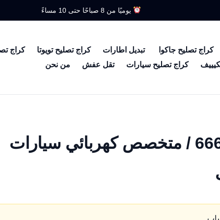
يوميًا من 8 صباحًا حتى 10 مساءً
كراج تصليح جاكوا
تبديل اطارات
كراج تصليح تويوتا
كراج تص
كيييف
كراج تصليح سيارات
تقل عفش
من نحن
كهربائي سوزوكي / 66633305 / متخصص كهربائي سيارات
ساب.