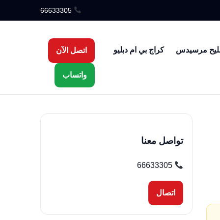
66633305
ليح مرسيدس
كراج بي ام دبليو
اتصل الآن
واتساب
تواصل معنا
66633305
اتصال