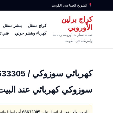
الشويخ الصناعية، الكويت
كراج برلين
كراج متنقل
بنشر متنقل
الأوروبي
كهرباء وبنشر حولي
فني ت
صيانة سيارات أوروبية ويابانية
وأمريكية في الكويت
سوزوكي كهربائي عند البيت
للحجز والاستفسار اتصل على
66633305
أو راسلنا وات