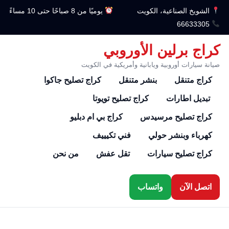
الشويخ الصناعية، الكويت
يوميًا من 8 صباحًا حتى 10 مساءً
66633305
كراج برلين الأوروبي
صيانة سيارات أوروبية ويابانية وأمريكية في الكويت
كراج متنقل
بنشر متنقل
كراج تصليح جاكوا
تبديل اطارات
كراج تصليح تويوتا
كراج تصليح مرسيدس
كراج بي ام دبليو
كهرباء وبنشر حولي
فني تكيييف
كراج تصليح سيارات
تقل عفش
من نحن
اتصل الآن
واتساب