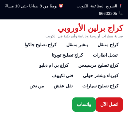
الشويخ الصناعية، الكويت
يوميًا من 8 صباحًا حتى 10 مساءً
66633305
كراج برلين الأوروبي
صيانة سيارات أوروبية ويابانية وأمريكية في الكويت
كراج متنقل
بنشر متنقل
كراج تصليح جاكوا
تبديل اطارات
كراج تصليح تويوتا
كراج تصليح مرسيدس
كراج بي ام دبليو
كهرباء وبنشر حولي
فني تكيييف
كراج تصليح سيارات
تقل عفش
من نحن
اتصل الآن
واتساب