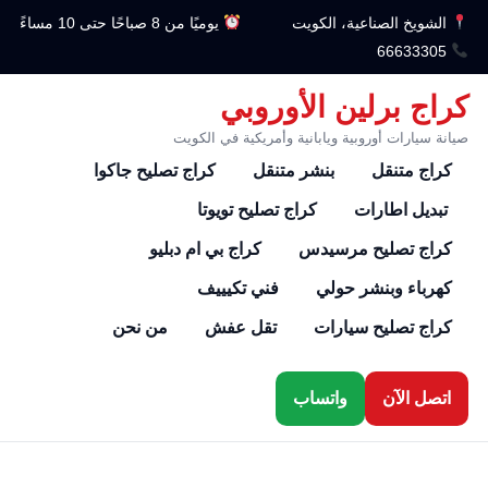
الشويخ الصناعية، الكويت
يوميًا من 8 صباحًا حتى 10 مساءً
66633305
كراج برلين الأوروبي
صيانة سيارات أوروبية ويابانية وأمريكية في الكويت
كراج متنقل
بنشر متنقل
كراج تصليح جاكوا
تبديل اطارات
كراج تصليح تويوتا
كراج تصليح مرسيدس
كراج بي ام دبليو
كهرباء وبنشر حولي
فني تكيييف
كراج تصليح سيارات
تقل عفش
من نحن
اتصل الآن
واتساب