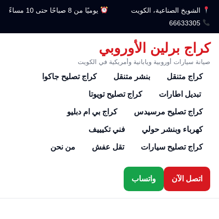
الشويخ الصناعية، الكويت
يوميًا من 8 صباحًا حتى 10 مساءً
66633305
كراج برلين الأوروبي
صيانة سيارات أوروبية ويابانية وأمريكية في الكويت
كراج متنقل
بنشر متنقل
كراج تصليح جاكوا
تبديل اطارات
كراج تصليح تويوتا
كراج تصليح مرسيدس
كراج بي ام دبليو
كهرباء وبنشر حولي
فني تكيييف
كراج تصليح سيارات
تقل عفش
من نحن
اتصل الآن
واتساب