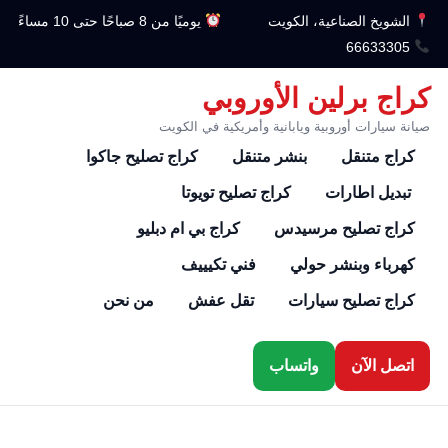
الشويخ الصناعية، الكويت
يوميًا من 8 صباحًا حتى 10 مساءً
66633305
كراج برلين الأوروبي
صيانة سيارات أوروبية ويابانية وأمريكية في الكويت
كراج متنقل
بنشر متنقل
كراج تصليح جاكوا
تبديل اطارات
كراج تصليح تويوتا
كراج تصليح مرسيدس
كراج بي ام دبليو
كهرباء وبنشر حولي
فني تكيييف
كراج تصليح سيارات
تقل عفش
من نحن
اتصل الآن
واتساب