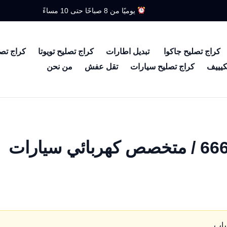
يوميًا من 8 صباحًا حتى 10 مساءً
كراج تصليح جاكوا
تبديل اطارات
كراج تصليح تويوتا
كراج تص
كيييف
كراج تصليح سيارات
تقل عفش
من نحن
كهربائي نيسان زد / 66633305 / متخصص كهربائي سيارات
ساب.