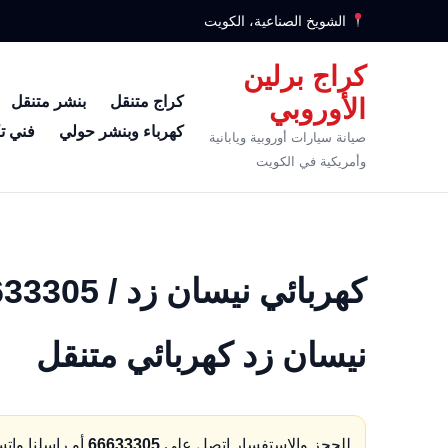
الشويخ الصناعية، الكويت
كراج برلين
كراج متنقل
بنشر متنقل
الأوروبي
كهرباء وبنشر حولي
فني ت
صيانة سيارات أوروبية ويابانية
وأمريكية في الكويت
نيسان زد كهربائي متنقل
للحجز والاستفسار اتصل على
66633305
أو راسلنا وات