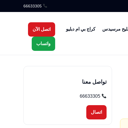
66633305
ليح مرسيدس
كراج بي ام دبليو
اتصل الآن
واتساب
تواصل معنا
66633305
اتصال