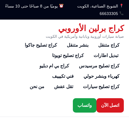
الشويخ الصناعية، الكويت
يوميًا من 8 صباحًا حتى 10 مساءً
66633305
كراج برلين الأوروبي
صيانة سيارات أوروبية ويابانية وأمريكية في الكويت
كراج متنقل
بنشر متنقل
كراج تصليح جاكوا
تبديل اطارات
كراج تصليح تويوتا
كراج تصليح مرسيدس
كراج بي ام دبليو
كهرباء وبنشر حولي
فني تكيييف
كراج تصليح سيارات
تقل عفش
من نحن
اتصل الآن
واتساب