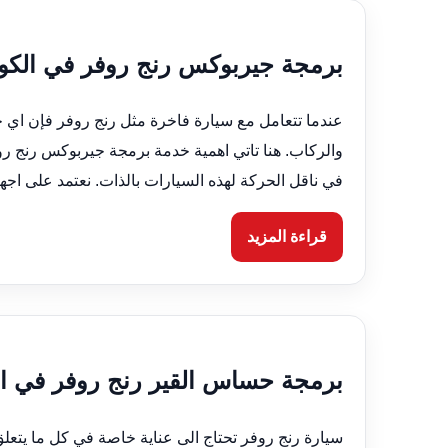
برمجة جيربوكس رنج روفر في الكويت 66633305 ضبط اح
عندما تتعامل مع سيارة فاخرة مثل رنج روفر فإن اي خ
والركاب. هنا تاتي اهمية خدمة برمجة جيربوكس رنج 
في ناقل الحركة لهذه السيارات بالذات. نعتمد على اج
قراءة المزيد
برمجة حساس القير رنج روفر في الكويت 66633305 معا
سيارة رنج روفر تحتاج الى عناية خاصة في كل ما يتعلق