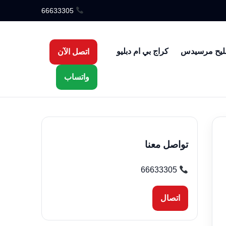
66633305
ليح مرسيدس
كراج بي ام دبليو
اتصل الآن
واتساب
تواصل معنا
66633305
اتصال