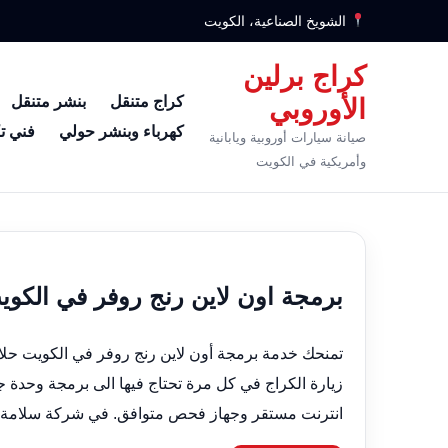
الشويخ الصناعية، الكويت
كراج برلين
كراج متنقل
بنشر متنقل
الأوروبي
كهرباء وبنشر حولي
فني ت
صيانة سيارات أوروبية ويابانية
وأمريكية في الكويت
برمجة اون لاين رنج روفر في الكويت 66633305 برمجة عن
تمنحك خدمة برمجة أون لاين رنج روفر في الكويت حلا ح
زيارة الكراج في كل مرة تحتاج فيها الى برمجة وحدة ج
انترنت مستقر وجهاز فحص متوافق. في شركة سلامة ال