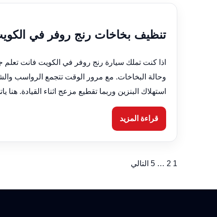
تنظيف بخاخات رنج روفر في الكويت 66633305 فني صيانة 24 س
اذا كنت تملك سيارة رنج روفر في الكويت فانت تعلم ج
وحالة البخاخات. مع مرور الوقت تتجمع الرواسب والش
استهلاك البنزين وربما تقطيع مزعج اثناء القيادة. هنا 
قراءة المزيد
1
2
…
5
التالي
تعدد
صفحات
المقالات