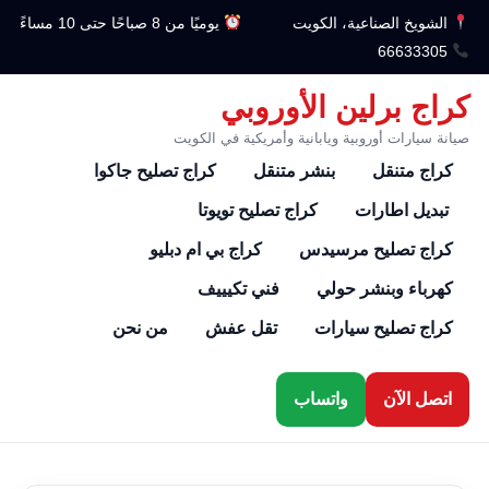
الشويخ الصناعية، الكويت
يوميًا من 8 صباحًا حتى 10 مساءً
66633305
كراج برلين الأوروبي
صيانة سيارات أوروبية ويابانية وأمريكية في الكويت
كراج متنقل
بنشر متنقل
كراج تصليح جاكوا
تبديل اطارات
كراج تصليح تويوتا
كراج تصليح مرسيدس
كراج بي ام دبليو
كهرباء وبنشر حولي
فني تكيييف
كراج تصليح سيارات
تقل عفش
من نحن
اتصل الآن
واتساب